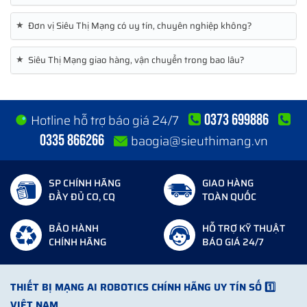
★
Đơn vị Siêu Thị Mạng có uy tín, chuyên nghiệp không?
★
Siêu Thị Mạng giao hàng, vận chuyển trong bao lâu?
0373 699886
Hotline hỗ trợ báo giá 24/7
0335 866266
baogia@sieuthimang.vn
SP CHÍNH HÃNG
GIAO HÀNG
ĐẦY ĐỦ CO, CQ
TOÀN QUỐC
BẢO HÀNH
HỖ TRỢ KỸ THUẬT
CHÍNH HÃNG
BÁO GIÁ 24/7
THIẾT BỊ MẠNG AI ROBOTICS CHÍNH HÃNG UY TÍN SỐ 1️⃣
VIỆT NAM