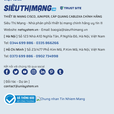
THIẾT BỊ MẠNG CISCO, JUNIPER, CÁP QUANG CABLEXA CHÍNH HÃNG
Siêu Thị Mạng - Nhà phân phối thiết bị mạng chính hãng uy tín ®
Website:
netsystem.vn
- Email: baogia@sieuthimang.vn
[ Hà Nội ]
Số 123 Nhà A10 Nghĩa Tân, P.Nghĩa Đô, Hà Nội, Việt Nam
Tel:
0344 699 886
-
0335 866266
[ Hồ Chí Minh ]
Số 23/477 Phố Kim Mã, P.Kim Mã, Hà Nội, Việt Nam
Tel:
0373 699 886
-
0902 734998
Kết nối với chúng tôi qua social
[ Đối tác - Dự án ]
contact@unisystem.vn