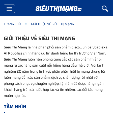
Toggle
navigation
TRANG CHỦ
GIỚI THIỆU VỀ SIÊU THỊ MẠNG
GIỚI THIỆU VỀ SIÊU THỊ MẠNG
Siêu Thị Mạng
là nhà phân phối sản phẩm
Cisco, Juniper, Cablexa,
AI Robotics
chính hãng uy tín danh tiếng tại thị trường Việt Nam.
Siêu Thị Mạng
luôn tiên phong cung cấp các sản phẩm thiết bị
mạng từ các hãng sản xuất nổi tiếng hàng đầu thế giới. Với kinh
nghiệm 20 năm trong lĩnh vực phân phối thiết bị mạng chúng tôi
luôn mang đến các sản phẩm, dịch vụ chất lượng tốt nhất với
phong cách phục vụ chuyên nghiệp, tận tâm đã được hàng ngàn
khách hàng trên cả nước hợp tác và tín nhiệm, các đối tác mong
muốn hợp tác.
TẦM NHÌN