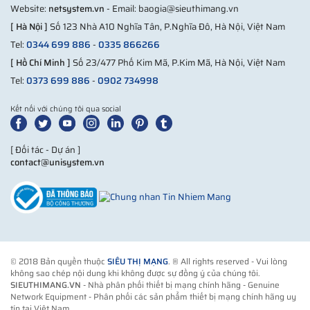
Website:
netsystem.vn
- Email: baogia@sieuthimang.vn
[ Hà Nội ]
Số 123 Nhà A10 Nghĩa Tân, P.Nghĩa Đô, Hà Nội, Việt Nam
Tel:
0344 699 886
-
0335 866266
[ Hồ Chí Minh ]
Số 23/477 Phố Kim Mã, P.Kim Mã, Hà Nội, Việt Nam
Tel:
0373 699 886
-
0902 734998
Kết nối với chúng tôi qua social
[ Đối tác - Dự án ]
contact@unisystem.vn
© 2018 Bản quyền thuộc
SIÊU THỊ MẠNG
. ® All rights reserved - Vui lòng
không sao chép nội dung khi không được sự đồng ý của chúng tôi.
SIEUTHIMANG.VN
- Nhà phân phối thiết bị mạng chính hãng - Genuine
Network Equipment - Phân phối các sản phẩm thiết bị mạng chính hãng uy
tín tại Việt Nam.