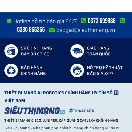
0373 699886
Hotline hỗ trợ báo giá 24/7
0335 866266
baogia@sieuthimang.vn
SP CHÍNH HÃNG
GIAO HÀNG
ĐẦY ĐỦ CO, CQ
TOÀN QUỐC
BẢO HÀNH
HỖ TRỢ KỸ THUẬT
CHÍNH HÃNG
BÁO GIÁ 24/7
THIẾT BỊ MẠNG AI ROBOTICS CHÍNH HÃNG UY TÍN SỐ 1️⃣
VIỆT NAM
THIẾT BỊ MẠNG CISCO, JUNIPER, CÁP QUANG CABLEXA CHÍNH HÃNG
Siêu Thị Mạng - Nhà phân phối thiết bị mạng chính hãng uy tín ®