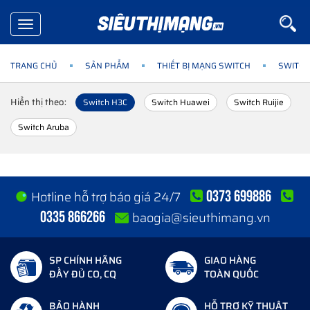
Toggle
navigation
TRANG CHỦ
SẢN PHẨM
THIẾT BỊ MẠNG SWITCH
SWITCH
Hiển thị theo:
Switch H3C
Switch Huawei
Switch Ruijie
Switch Aruba
0373 699886
Hotline hỗ trợ báo giá 24/7
0335 866266
baogia@sieuthimang.vn
SP CHÍNH HÃNG
GIAO HÀNG
ĐẦY ĐỦ CO, CQ
TOÀN QUỐC
BẢO HÀNH
HỖ TRỢ KỸ THUẬT