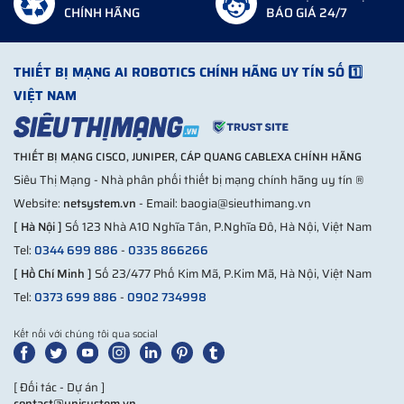
CHÍNH HÃNG
BÁO GIÁ 24/7
THIẾT BỊ MẠNG AI ROBOTICS CHÍNH HÃNG UY TÍN SỐ 1️⃣
VIỆT NAM
THIẾT BỊ MẠNG CISCO, JUNIPER, CÁP QUANG CABLEXA CHÍNH HÃNG
Siêu Thị Mạng - Nhà phân phối thiết bị mạng chính hãng uy tín ®
Website:
netsystem.vn
- Email: baogia@sieuthimang.vn
[ Hà Nội ]
Số 123 Nhà A10 Nghĩa Tân, P.Nghĩa Đô, Hà Nội, Việt Nam
Tel:
0344 699 886
-
0335 866266
[ Hồ Chí Minh ]
Số 23/477 Phố Kim Mã, P.Kim Mã, Hà Nội, Việt Nam
Tel:
0373 699 886
-
0902 734998
Kết nối với chúng tôi qua social
[ Đối tác - Dự án ]
contact@unisystem.vn