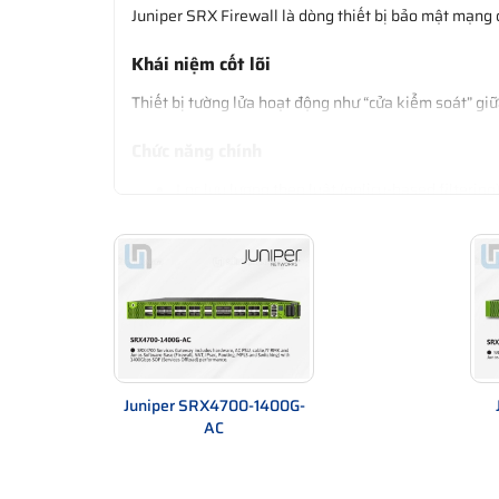
Juniper SRX Firewall là dòng thiết bị bảo mật mạng c
Khái niệm cốt lõi
Thiết bị tường lửa hoạt động như “cửa kiểm soát” giữ
Chức năng chính
Lọc lưu lượng theo luật (policy-based filtering
Ngăn chặn tấn công mạng (IPS/IDS)
Hỗ trợ VPN site-to-site và remote access
Kiểm soát ứng dụng và người dùng
Vai trò trong hệ thống
Bảo vệ mạng doanh nghiệp khỏi truy cập trái
Phân tách vùng mạng (segmentation)
Juniper SRX4700-1400G-
Giám sát và ghi log toàn bộ lưu lượng
AC
Hiểu đơn giản: Juniper Firewall là “người gác cổng 
QFX Series Switch
|
Juniper EX2300
|
Junip