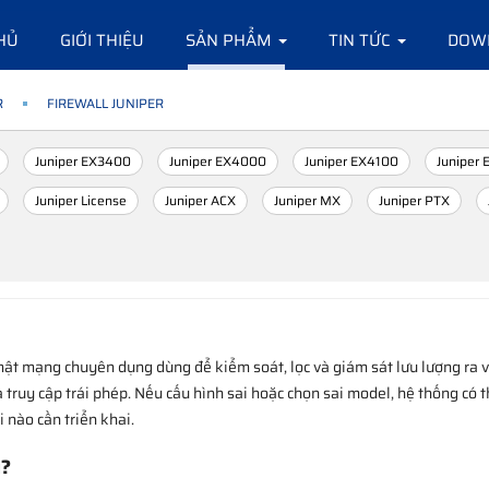
HỦ
GIỚI THIỆU
SẢN PHẨM
TIN TỨC
DOW
R
FIREWALL JUNIPER
Juniper EX3400
Juniper EX4000
Juniper EX4100
Juniper
Juniper License
Juniper ACX
Juniper MX
Juniper PTX
o mật mạng chuyên dụng dùng để kiểm soát, lọc và giám sát lưu lượng ra
ruy cập trái phép. Nếu cấu hình sai hoặc chọn sai model, hệ thống có th
i nào cần triển khai.
ì?