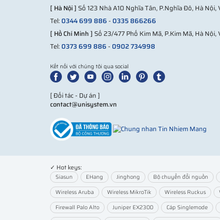
Trường hợp không phù hợp
[ Hà Nội ]
Số 123 Nhà A10 Nghĩa Tân, P.Nghĩa Đô, Hà Nội,
Văn phòng nhỏ ít người
Tel:
0344 699 886
-
0335 866266
Chỉ cần router cơ bản
[ Hồ Chí Minh ]
Số 23/477 Phố Kim Mã, P.Kim Mã, Hà Nội, 
Không có dữ liệu nhạy cảm
Tel:
0373 699 886
-
0902 734998
Quy trình chọn thực tế
Kết nối với chúng tôi qua social
Xác định mức độ rủi ro bảo mật
[ Đối tác - Dự án ]
Đánh giá số lượng người dùng
contact@unisystem.vn
Xác định lưu lượng Internet
Chọn model SRX phù hợp
Case thực tế triển khai Juniper Firewall
Một công ty logistics triển khai SRX Firewall:
✓ Hot keys:
Siasun
EHang
Jinghong
Bộ chuyển đổi nguồn
Phân tách mạng nội bộ và hệ thống kho
Thiết lập VPN cho nhân viên từ xa
Wireless Aruba
Wireless MikroTik
Wireless Ruckus
Chặn truy cập trái phép từ bên ngoài
Firewall Palo Alto
Juniper EX2300
Cáp Singlemode
Giảm sự cố tấn công phishing