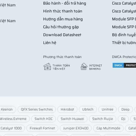
Bảo hành - đổi trả hàng
Cisco Cataly
 Việt Nam
Hình thức thanh toán
Cisco Cataly
Hướng dẫn mua hàng
Module SFP C
Việt Nam
Câu hỏi thường gặp
Module SFP 
Download Datasheet
Bộ đinh tuyế
Liên hệ
Thiết bị tườn
Phương thức thanh toán
DMCA Protecti
Keenon
QFX Series Switches
Hikrobot
Ubtech
Unitree
Deep
Wireless Extreme
Switch H3C
Switch Huawei
Switch Ruijie
Dji
S
Catalyst 1000
Firewall Fortinet
Juniper EX3400
Cáp Multimode
Cata