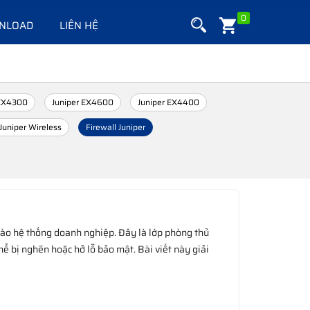
0
NLOAD
LIÊN HỆ
 EX4300
Juniper EX4600
Juniper EX4400
Juniper Wireless
Firewall Juniper
 vào hệ thống doanh nghiệp. Đây là lớp phòng thủ
ể bị nghẽn hoặc hở lỗ bảo mật. Bài viết này giải