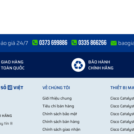
0373 699886
0335 866266
 báo giá 24/7
baogi
GIAO HÀNG
BẢO HÀNH
TOÀN QUỐC
CHÍNH HÃNG
ng quá nhỏ gây lãng phí.
g hợp nào?
SỐ 1️⃣ VIỆT
VỀ CHÚNG TÔI
THIẾT BỊ M
Giới thiệu chung
Cisco Cataly
Tiêu chí bán hàng
Cisco Cataly
Chính sách bảo mật
Cisco Cataly
NH HÃNG
Chính sách bán hàng
Cisco Cataly
y tín ®
Chính sách giao nhận
Cisco Cataly