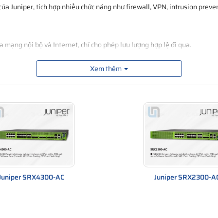
ủa Juniper, tích hợp nhiều chức năng như firewall, VPN, intrusion prev
a mạng nội bộ và Internet, chỉ cho phép lưu lượng hợp lệ đi qua.
Xem thêm
)
 phép
Juniper SRX4300-AC
Juniper SRX2300-A
thông minh” của hệ thống mạng.
er EX3400
|
Juniper EX4000
|
Juniper EX4100
|
Juniper EX4300
|