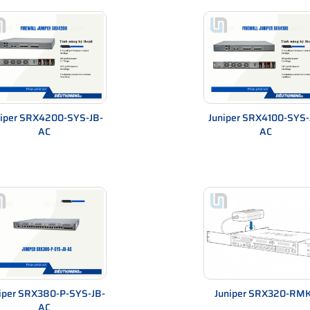
l thông thường?
niper SRX4200-SYS-JB-
Juniper SRX4100-SYS-
AC
AC
 cao
iper SRX380-P-SYS-JB-
Juniper SRX320-RM
AC