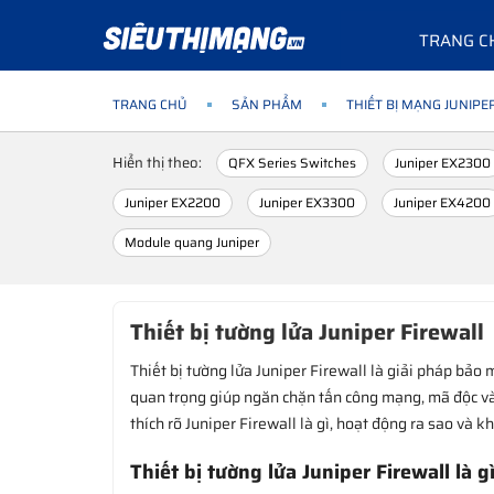
TRANG C
TRANG CHỦ
SẢN PHẨM
THIẾT BỊ MẠNG JUNIPE
Hiển thị theo:
QFX Series Switches
Juniper EX2300
Juniper EX2200
Juniper EX3300
Juniper EX4200
Module quang Juniper
Thiết bị tường lửa Juniper Firewall
Thiết bị tường lửa Juniper Firewall là giải pháp bả
quan trọng giúp ngăn chặn tấn công mạng, mã độc và t
thích rõ Juniper Firewall là gì, hoạt động ra sao và kh
Thiết bị tường lửa Juniper Firewall là g