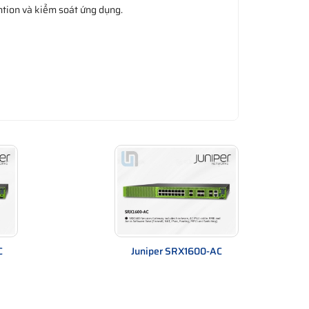
ention và kiểm soát ứng dụng.
C
Juniper SRX1600-AC
Juniper EX4600
|
Firewall Juniper
|
Module