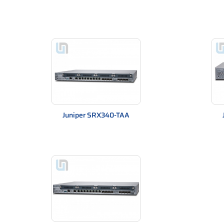
Hệ nhỏ → firewall cơ bản
Doanh nghiệp → Juniper SRX
Hệ lớn → triển khai nhiều lớp firewall
Khi nào nên và không nên dùng Juniper
Khi nên dùng
Doanh nghiệp có dữ liệu quan trọng
Hệ thống nhiều người dùng truy cập
Cần VPN cho nhân viên từ xa
Juniper SRX340-TAA
Có yêu cầu bảo mật cao
Khi không nên dùng
Mạng gia đình
Hệ thống rất nhỏ
Không có yêu cầu bảo mật nâng cao
Ưu điểm