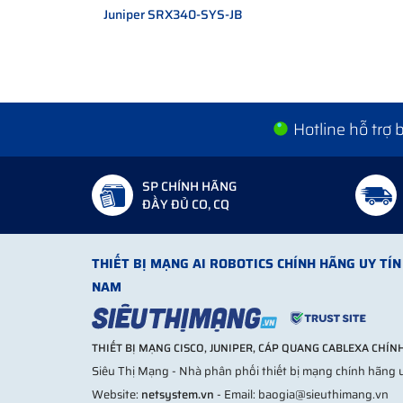
Bảo mật nhiều lớp
Juniper SRX340-SYS-JB
Hiệu năng xử lý cao
Tích hợp nhiều tính năng trong một thiết bị
Quản lý tập trung dễ dàng
Nhược điểm
Hotline hỗ trợ
Chi phí đầu tư cao
Cần kỹ thuật cấu hình
Có thể dư tính năng nếu dùng sai quy mô
SP CHÍNH HÃNG
ĐẦY ĐỦ CO, CQ
Sai lầm phổ biến là dùng firewall enterprise cho mạ
Nên chọn Juniper Firewall trong trườn
THIẾT BỊ MẠNG AI ROBOTICS CHÍNH HÃNG UY TÍN 
Trường hợp phù hợp
NAM
Doanh nghiệp nhiều chi nhánh
Hệ thống ERP, dữ liệu nội bộ quan trọng
THIẾT BỊ MẠNG CISCO, JUNIPER, CÁP QUANG CABLEXA CHÍ
Có nhân viên làm việc từ xa
Siêu Thị Mạng - Nhà phân phối thiết bị mạng chính hãng u
Cần kiểm soát truy cập Internet
Website:
netsystem.vn
- Email: baogia@sieuthimang.vn