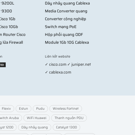
st 9200L
Dây nhảy quang Cablexa
st 9300
Media Converter quang
isco 1Gb
Converter công nghiệp
Cisco 10Gb
Switch mạng PoE
n Router Cisco
Hộp phối quang ODF
g lửa Firewall
Module 1Gb 10G Cablexa
on
Liên kết website
✓ cisco.com ✓ juniper.net
✓ cablexa.com
Flexiv
Estun
Pudu
Wireless Fortinet
witch Aruba
WiFi Huawei
Thanh nguồn PDU
lyst 1200
Dây nhảy quang
Catalyst 1300