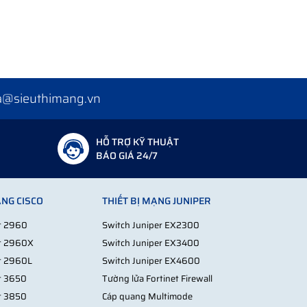
a@sieuthimang.vn
HỖ TRỢ KỸ THUẬT
BÁO GIÁ 24/7
ẠNG CISCO
THIẾT BỊ MẠNG JUNIPER
st 2960
Switch Juniper EX2300
st 2960X
Switch Juniper EX3400
st 2960L
Switch Juniper EX4600
st 3650
Tường lửa Fortinet Firewall
st 3850
Cáp quang Multimode