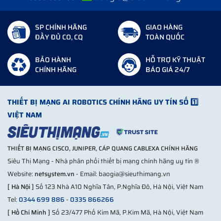
SP CHÍNH HÃNG
GIAO HÀNG
ĐẦY ĐỦ CO, CQ
TOÀN QUỐC
BẢO HÀNH
HỖ TRỢ KỸ THUẬT
CHÍNH HÃNG
BÁO GIÁ 24/7
THIẾT BỊ MẠNG AI ROBOTICS CHÍNH HÃNG UY TÍN SỐ 1️⃣
VIỆT NAM
THIẾT BỊ MẠNG CISCO, JUNIPER, CÁP QUANG CABLEXA CHÍNH HÃNG
Siêu Thị Mạng - Nhà phân phối thiết bị mạng chính hãng uy tín ®
Website:
netsystem.vn
- Email: baogia@sieuthimang.vn
[ Hà Nội ]
Số 123 Nhà A10 Nghĩa Tân, P.Nghĩa Đô, Hà Nội, Việt Nam
Tel:
0344 699 886
-
0335 866266
[ Hồ Chí Minh ]
Số 23/477 Phố Kim Mã, P.Kim Mã, Hà Nội, Việt Nam