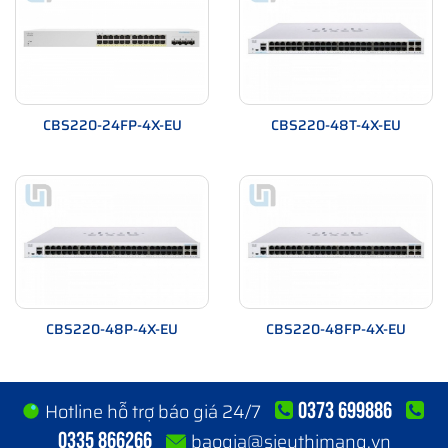
CBS220-24FP-4X-EU
CBS220-48T-4X-EU
CBS220-48P-4X-EU
CBS220-48FP-4X-EU
0373 699886
Hotline hỗ trợ báo giá 24/7
0335 866266
baogia@sieuthimang.vn