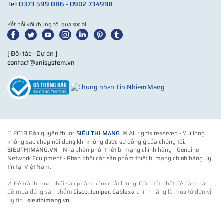
Tel:
0373 699 886
-
0902 734998
Kết nối với chúng tôi qua social
[ Đối tác - Dự án ]
contact@unisystem.vn
© 2018 Bản quyền thuộc
SIÊU THỊ MẠNG
. ® All rights reserved - Vui lòng
không sao chép nội dung khi không được sự đồng ý của chúng tôi.
SIEUTHIMANG.VN
- Nhà phân phối thiết bị mạng chính hãng - Genuine
Network Equipment - Phân phối các sản phẩm thiết bị mạng chính hãng uy
tín tại Việt Nam.
✓
Để tránh mua phải sản phẩm kém chất lượng. Cách tốt nhất để đảm bảo
để mua đúng sản phẩm
Cisco
,
Juniper
,
Cablexa
chính hãng là mua từ đơn vị
uy tín |
sieuthimang.vn