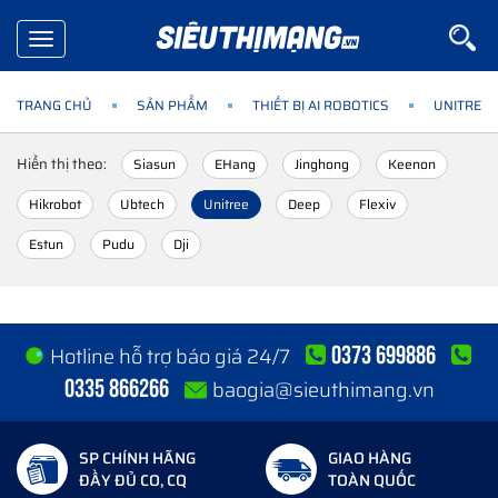
Toggle
navigation
TRANG CHỦ
SẢN PHẨM
THIẾT BỊ AI ROBOTICS
UNITREE
Hiển thị theo:
Siasun
EHang
Jinghong
Keenon
Hikrobot
Ubtech
Unitree
Deep
Flexiv
Estun
Pudu
Dji
0373 699886
Hotline hỗ trợ báo giá 24/7
0335 866266
baogia@sieuthimang.vn
SP CHÍNH HÃNG
GIAO HÀNG
ĐẦY ĐỦ CO, CQ
TOÀN QUỐC