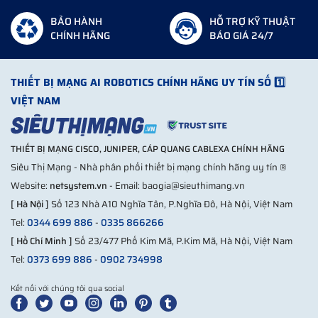
BẢO HÀNH
HỖ TRỢ KỸ THUẬT
CHÍNH HÃNG
BÁO GIÁ 24/7
THIẾT BỊ MẠNG AI ROBOTICS CHÍNH HÃNG UY TÍN SỐ 1️⃣
VIỆT NAM
THIẾT BỊ MẠNG CISCO, JUNIPER, CÁP QUANG CABLEXA CHÍNH HÃNG
Siêu Thị Mạng - Nhà phân phối thiết bị mạng chính hãng uy tín ®
Website:
netsystem.vn
- Email: baogia@sieuthimang.vn
[ Hà Nội ]
Số 123 Nhà A10 Nghĩa Tân, P.Nghĩa Đô, Hà Nội, Việt Nam
Tel:
0344 699 886
-
0335 866266
[ Hồ Chí Minh ]
Số 23/477 Phố Kim Mã, P.Kim Mã, Hà Nội, Việt Nam
Tel:
0373 699 886
-
0902 734998
Kết nối với chúng tôi qua social