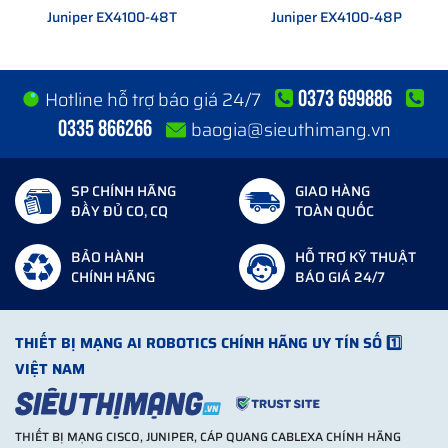
Juniper EX4100-48T
Juniper EX4100-48P
0373 699886
Hotline hỗ trợ báo giá 24/7
0335 866266
baogia@sieuthimang.vn
SP CHÍNH HÃNG
GIAO HÀNG
ĐẦY ĐỦ CO, CQ
TOÀN QUỐC
BẢO HÀNH
HỖ TRỢ KỸ THUẬT
CHÍNH HÃNG
BÁO GIÁ 24/7
THIẾT BỊ MẠNG AI ROBOTICS CHÍNH HÃNG UY TÍN SỐ 1️⃣
VIỆT NAM
THIẾT BỊ MẠNG CISCO, JUNIPER, CÁP QUANG CABLEXA CHÍNH HÃNG