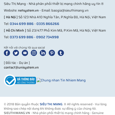
Siêu Thị Mạng - Nhà phân phối thiết bị mạng chính hãng uy tín ®
Website:
netsystem.vn
- Email: baogia@sieuthimang.vn
[ Hà Nội ]
Số 123 Nhà A10 Nghĩa Tân, P.Nghĩa Đô, Hà Nội, Việt Nam
Tel:
0344 699 886
-
0335 866266
[ Hồ Chí Minh ]
Số 23/477 Phố Kim Mã, P.Kim Mã, Hà Nội, Việt Nam
Tel:
0373 699 886
-
0902 734998
Kết nối với chúng tôi qua social
[ Đối tác - Dự án ]
contact@unisystem.vn
© 2018 Bản quyền thuộc
SIÊU THỊ MẠNG
. ® All rights reserved - Vui lòng
không sao chép nội dung khi không được sự đồng ý của chúng tôi.
SIEUTHIMANG.VN
- Nhà phân phối thiết bị mạng chính hãng - Genuine