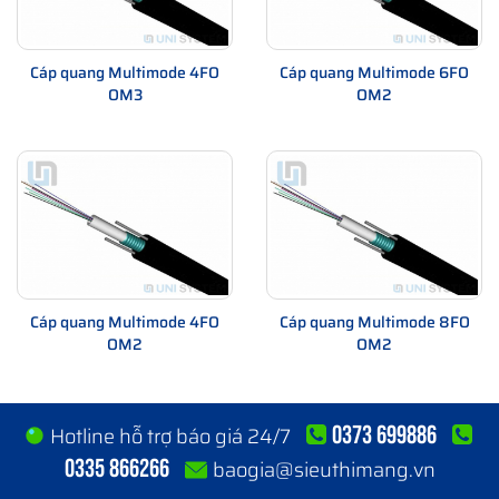
Cáp quang Multimode 4FO
Cáp quang Multimode 6FO
OM3
OM2
Cáp quang Multimode 4FO
Cáp quang Multimode 8FO
OM2
OM2
0373 699886
Hotline hỗ trợ báo giá 24/7
0335 866266
baogia@sieuthimang.vn