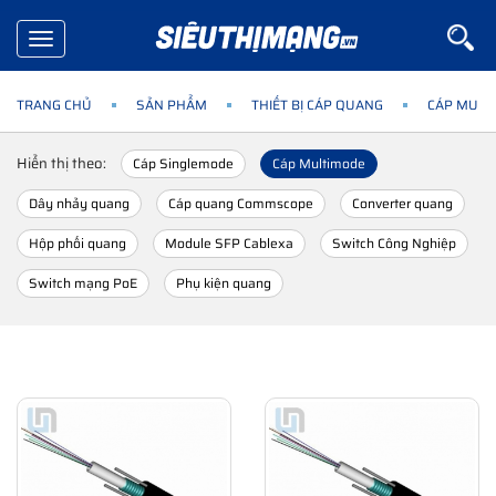
Toggle
navigation
TRANG CHỦ
SẢN PHẨM
THIẾT BỊ CÁP QUANG
CÁP MULT
Hiển thị theo:
Cáp Singlemode
Cáp Multimode
Dây nhảy quang
Cáp quang Commscope
Converter quang
Hộp phối quang
Module SFP Cablexa
Switch Công Nghiệp
Switch mạng PoE
Phụ kiện quang