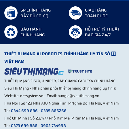
SP CHÍNH HÃNG
GIAO HÀNG
ĐẦY ĐỦ CO, CQ
TOÀN QUỐC
BẢO HÀNH
HỖ TRỢ KỸ THUẬT
CHÍNH HÃNG
BÁO GIÁ 24/7
THIẾT BỊ MẠNG AI ROBOTICS CHÍNH HÃNG UY TÍN SỐ 1️⃣
VIỆT NAM
THIẾT BỊ MẠNG CISCO, JUNIPER, CÁP QUANG CABLEXA CHÍNH HÃNG
Siêu Thị Mạng - Nhà phân phối thiết bị mạng chính hãng uy tín ®
Website:
netsystem.vn
- Email: baogia@sieuthimang.vn
[ Hà Nội ]
Số 123 Nhà A10 Nghĩa Tân, P.Nghĩa Đô, Hà Nội, Việt Nam
Tel:
0344 699 886
-
0335 866266
[ Hồ Chí Minh ]
Số 23/477 Phố Kim Mã, P.Kim Mã, Hà Nội, Việt Nam
Tel:
0373 699 886
-
0902 734998