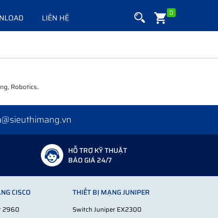
0
NLOAD
LIÊN HỆ
ng, Robotics..
a@sieuthimang.vn
HỖ TRỢ KỸ THUẬT
BÁO GIÁ 24/7
ẠNG CISCO
THIẾT BỊ MẠNG JUNIPER
st 2960
Switch Juniper EX2300