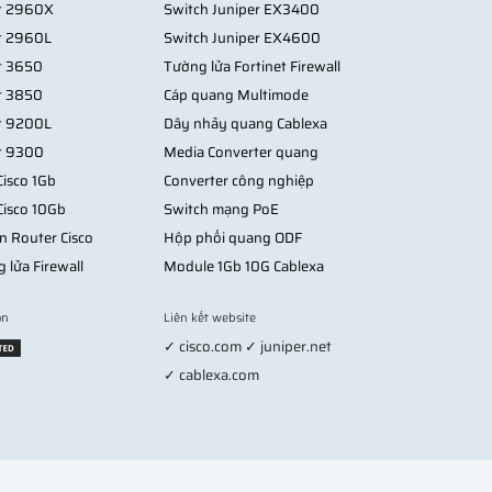
st 2960X
Switch Juniper EX3400
st 2960L
Switch Juniper EX4600
st 3650
Tường lửa Fortinet Firewall
st 3850
Cáp quang Multimode
st 9200L
Dây nhảy quang Cablexa
st 9300
Media Converter quang
isco 1Gb
Converter công nghiệp
Cisco 10Gb
Switch mạng PoE
n Router Cisco
Hộp phối quang ODF
g lửa Firewall
Module 1Gb 10G Cablexa
on
Liên kết website
✓ cisco.com ✓ juniper.net
✓ cablexa.com