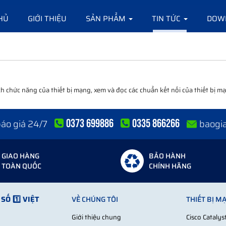
HỦ
GIỚI THIỆU
SẢN PHẨM
TIN TỨC
DOW
chức năng của thiết bị mạng, xem và đọc các chuẩn kết nối của thiết bị mạ
0373 699886
0335 866266
 báo giá 24/7
baogi
GIAO HÀNG
BẢO HÀNH
TOÀN QUỐC
CHÍNH HÃNG
SỐ 1️⃣ VIỆT
VỀ CHÚNG TÔI
THIẾT BỊ M
Giới thiệu chung
Cisco Cataly