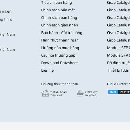
Tiêu chí bán hàng
Cisco Cataly
Chính sách bảo mật
Cisco Cataly
NH HÃNG
Chính sách bán hàng
Cisco Cataly
y tín ®
Chính sách giao nhận
Cisco Cataly
Bảo hành - đổi trả hàng
Cisco Cataly
 Việt Nam
Hình thức thanh toán
Cisco Cataly
Hướng dẫn mua hàng
Module SFP C
Việt Nam
Câu hỏi thường gặp
Module SFP 
Download Datasheet
Bộ đinh tuyế
Liên hệ
Thiết bị tườn
Phương thức thanh toán
DMCA Protecti