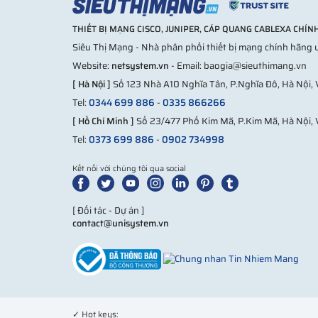
THIẾT BỊ MẠNG CISCO, JUNIPER, CÁP QUANG CABLEXA CHÍ
Siêu Thị Mạng - Nhà phân phối thiết bị mạng chính hãng u
Website:
netsystem.vn
- Email: baogia@sieuthimang.vn
[ Hà Nội ]
Số 123 Nhà A10 Nghĩa Tân, P.Nghĩa Đô, Hà Nội,
Tel:
0344 699 886
-
0335 866266
[ Hồ Chí Minh ]
Số 23/477 Phố Kim Mã, P.Kim Mã, Hà Nội, 
Tel:
0373 699 886
-
0902 734998
Kết nối với chúng tôi qua social
[ Đối tác - Dự án ]
contact@unisystem.vn
✓ Hot keys: