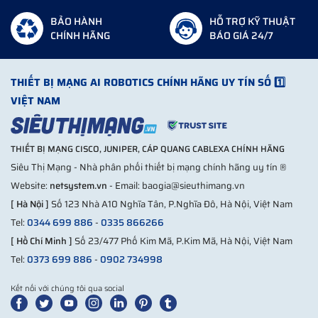
BẢO HÀNH
HỖ TRỢ KỸ THUẬT
CHÍNH HÃNG
BÁO GIÁ 24/7
THIẾT BỊ MẠNG AI ROBOTICS CHÍNH HÃNG UY TÍN SỐ 1️⃣
VIỆT NAM
THIẾT BỊ MẠNG CISCO, JUNIPER, CÁP QUANG CABLEXA CHÍNH HÃNG
Siêu Thị Mạng - Nhà phân phối thiết bị mạng chính hãng uy tín ®
Website:
netsystem.vn
- Email: baogia@sieuthimang.vn
[ Hà Nội ]
Số 123 Nhà A10 Nghĩa Tân, P.Nghĩa Đô, Hà Nội, Việt Nam
Tel:
0344 699 886
-
0335 866266
[ Hồ Chí Minh ]
Số 23/477 Phố Kim Mã, P.Kim Mã, Hà Nội, Việt Nam
Tel:
0373 699 886
-
0902 734998
Kết nối với chúng tôi qua social