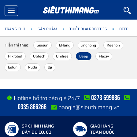
Toggle
navigation
TRANG CHỦ
SẢN PHẨM
THIẾT BỊ AI ROBOTICS
DEEP
Hiển thị theo:
Siasun
EHang
Jinghong
Keenon
Hikrobot
Ubtech
Unitree
Deep
Flexiv
Estun
Pudu
Dji
0373 699886
Hotline hỗ trợ báo giá 24/7
0335 866266
baogia@sieuthimang.vn
SP CHÍNH HÃNG
GIAO HÀNG
ĐẦY ĐỦ CO, CQ
TOÀN QUỐC