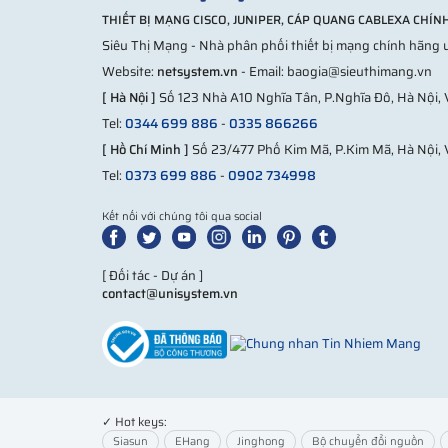
Một nhà xưởng kết nối 2 khu cách nhau 300m nhưng 
THIẾT BỊ MẠNG CISCO, JUNIPER, CÁP QUANG CABLEXA CHÍ
toàn.
Siêu Thị Mạng - Nhà phân phối thiết bị mạng chính hãng u
Ngược lại, một văn phòng nhỏ chỉ cần kết nối 30m như
Website:
netsystem.vn
- Email: baogia@sieuthimang.vn
[ Hà Nội ]
Số 123 Nhà A10 Nghĩa Tân, P.Nghĩa Đô, Hà Nội,
Lưu ý khi triển khai
Tel:
0344 699 886
-
0335 866266
Không bẻ cong cáp quá mức
[ Hồ Chí Minh ]
Số 23/477 Phố Kim Mã, P.Kim Mã, Hà Nội, 
Dùng phụ kiện đúng chuẩn
Tel:
0373 699 886
-
0902 734998
Kiểm tra suy hao sau khi lắp
Nên có đơn vị thi công chuyên nghiệp
Kết nối với chúng tôi qua social
Một vấn đề thực tế là lỗi thường không nằm ở cáp mà
[ Đối tác - Dự án ]
FAQ
contact@unisystem.vn
Cáp quang có dễ hỏng không?
Không dễ hỏng nếu lắp đúng, nhưng nhạy cảm 
Có cần thiết bị đặc biệt để dùng cáp quang không?
✓ Hot keys:
Có, cần module quang hoặc bộ chuyển đổi.
Siasun
EHang
Jinghong
Bộ chuyển đổi nguồn