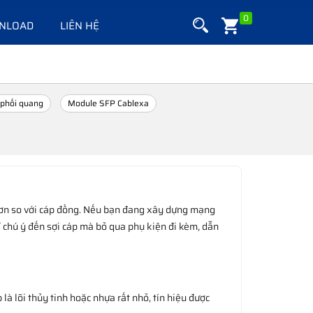
0
NLOAD
LIÊN HỆ
phối quang
Module SFP Cablexa
h hơn so với cáp đồng. Nếu bạn đang xây dựng mạng
ỉ chú ý đến sợi cáp mà bỏ qua phụ kiện đi kèm, dẫn
là lõi thủy tinh hoặc nhựa rất nhỏ, tín hiệu được