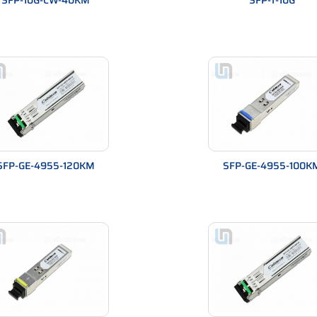
SFP-10G-CW-40KM
SFP-T-10G
ện kém, dẫn đến tín hiệu không ổn định.
SFP-GE-4955-120KM
SFP-GE-4955-100K
ng như thế nào?