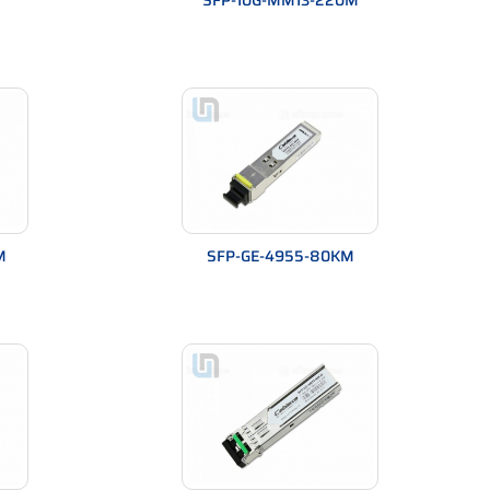
SFP-10G-MM13-220M
M
SFP-GE-4955-80KM