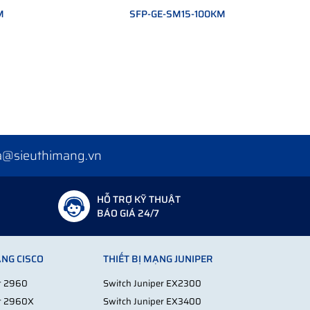
M
SFP-GE-SM15-100KM
a@sieuthimang.vn
HỖ TRỢ KỸ THUẬT
BÁO GIÁ 24/7
ẠNG CISCO
THIẾT BỊ MẠNG JUNIPER
st 2960
Switch Juniper EX2300
st 2960X
Switch Juniper EX3400