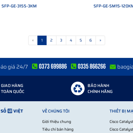
SFP-GE-3155-3KM
SFP-GE-SM15-120K
.
«
1
2
3
4
5
6
»
0373 699886
0335 866266
 báo giá 24/7
baogi
GIAO HÀNG
BẢO HÀNH
TOÀN QUỐC
CHÍNH HÃNG
SỐ 1️⃣ VIỆT
VỀ CHÚNG TÔI
THIẾT BỊ M
Giới thiệu chung
Cisco Cataly
Tiêu chí bán hàng
Cisco Cataly