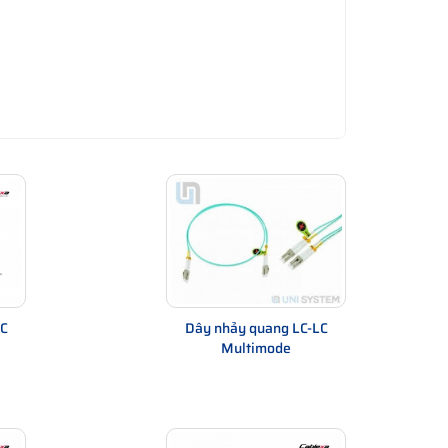
|
Hộp phối quang ODF
|
Module SFP Cablexa
SC
Dây nhảy quang LC-LC
Multimode