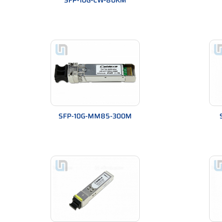
SFP-10G-CW-80KM
Không bị nhiễu điện
Độ ổn định cao
Ít suy hao tín hiệu
Nhược điểm
Chi phí đầu tư ban đầu cao hơn
Thi công phức tạp hơn
Cần thiết bị chuyên dụng để đấu nối
Một lỗi phổ biến là chọn đúng cáp nhưng dùng phụ ki
SFP-10G-MM85-300M
Nên chọn thiết bị và phụ kiện cáp qua
Cách chọn nhanh
Khoảng cách xa → chọn single-mode
Nội bộ tòa nhà → chọn multi-mode
Có switch quang → dùng module SFP phù hợp
Không có → dùng media converter
Quy trình chọn thực tế