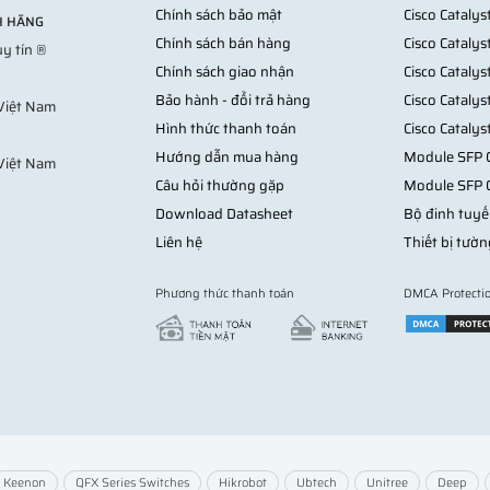
dùng cáp mạng đồng. Kết quả là tín hiệu chập chờn. Sau khi chuyển sa
Chính sách bảo mật
Cisco Cataly
NH HÃNG
Chính sách bán hàng
Cisco Cataly
y tín ®
Chính sách giao nhận
Cisco Cataly
ng vẫn dùng cáp quang. Kết quả là chi phí cao mà không mang lại lợi ích
Bảo hành - đổi trả hàng
Cisco Cataly
 Việt Nam
Hình thức thanh toán
Cisco Cataly
Hướng dẫn mua hàng
Module SFP C
Việt Nam
Câu hỏi thường gặp
Module SFP 
Download Datasheet
Bộ đinh tuyế
Liên hệ
Thiết bị tườn
 ở điểm nối.
Phương thức thanh toán
DMCA Protecti
với việc bẻ cong hoặc kéo mạnh.
Keenon
QFX Series Switches
Hikrobot
Ubtech
Unitree
Deep