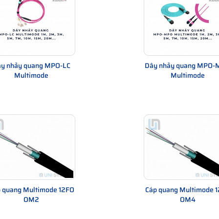
00m), trong khi cáp quang có thể đi hàng km.
y nhảy quang MPO-LC
Dây nhảy quang MPO-
Multimode
Multimode
p quang trong hệ thống lớn.
ngắn
 quang Multimode 12FO
Cáp quang Multimode 
OM2
OM4