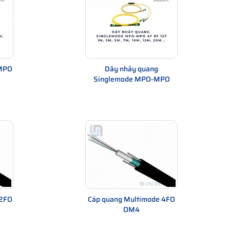
MPO
Dây nhảy quang
Singlemode MPO-MPO
12FO
Cáp quang Multimode 4FO
OM4