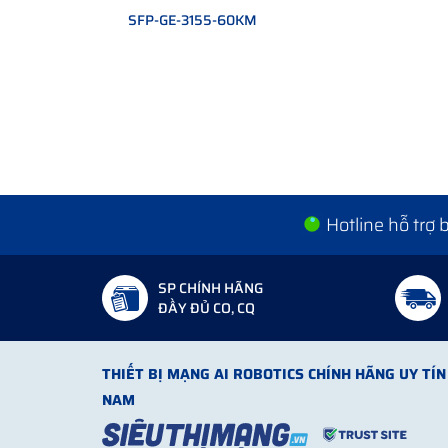
SFP-GE-3155-60KM
Xác định khoảng cách
Đây là yếu tố quan trọng nhất để chọn loại cáp
Xác định thiết bị đầu cuối
Switch có cổng quang hay không
Có cần module SFP không
Xác định môi trường
Hotline hỗ trợ
Trong nhà hay ngoài trời
Có cần chống nước, chống chuột không
SP CHÍNH HÃNG
ĐẦY ĐỦ CO, CQ
Xác định số lượng kết nối
Bao nhiêu thiết bị
THIẾT BỊ MẠNG AI ROBOTICS CHÍNH HÃNG UY TÍN 
Có cần mở rộng không
NAM
Case thực tế