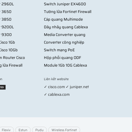
ng cáp quang single-mode, hệ thống ổn định hoàn
st 2960L
Switch Juniper EX4600
st 3650
Tường lửa Fortinet Firewall
st 3850
Cáp quang Multimode
 rõ rệt.
st 9200L
Dây nhảy quang Cablexa
st 9300
Media Converter quang
isco 1Gb
Converter công nghiệp
Cisco 10Gb
Switch mạng PoE
n Router Cisco
Hộp phối quang ODF
g lửa Firewall
Module 1Gb 10G Cablexa
on
Liên kết website
✓ cisco.com ✓ juniper.net
✓ cablexa.com
Flexiv
Estun
Pudu
Wireless Fortinet