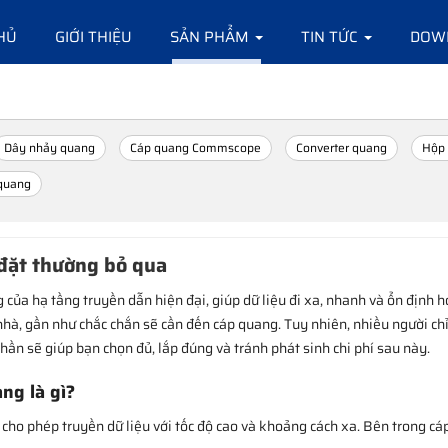
HỦ
GIỚI THIỆU
SẢN PHẨM
TIN TỨC
DOW
Dây nhảy quang
Cáp quang Commscope
Converter quang
Hộp 
 quang
 đặt thường bỏ qua
g của hạ tầng truyền dẫn hiện đại, giúp dữ liệu đi xa, nhanh và ổn địn
nhà, gần như chắc chắn sẽ cần đến cáp quang. Tuy nhiên, nhiều người ch
ần sẽ giúp bạn chọn đủ, lắp đúng và tránh phát sinh chi phí sau này.
ng là gì?
cho phép truyền dữ liệu với tốc độ cao và khoảng cách xa. Bên trong cáp 