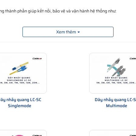
ng thành phần giúp kết nối, bảo vệ và vận hành hệ thống như:
Xem thêm
kiện là những thứ giúp đường truyền đó hoạt động ổn định.
de
|
Dây nhảy quang
|
Cáp quang Commscope
|
Converter quang
hụ kiện quang
 cáp mạng thông thường?
ây nhảy quang LC-SC
Dây nhảy quang LC-
Singlemode
Multimode