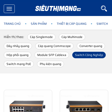
Toggle
navigation
TRANG CHỦ
SẢN PHẨM
THIẾT BỊ CÁP QUANG
SWITCH C
Hiển thị theo:
Cáp Singlemode
Cáp Multimode
Dây nhảy quang
Cáp quang Commscope
Converter quang
Hộp phối quang
Module SFP Cablexa
Switch Công Nghiệp
Switch mạng PoE
Phụ kiện quang