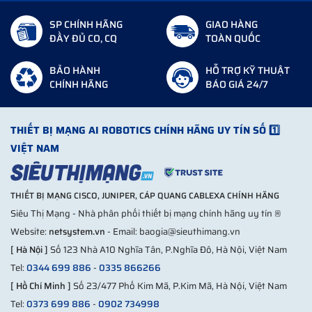
SP CHÍNH HÃNG
GIAO HÀNG
ĐẦY ĐỦ CO, CQ
TOÀN QUỐC
BẢO HÀNH
HỖ TRỢ KỸ THUẬT
CHÍNH HÃNG
BÁO GIÁ 24/7
THIẾT BỊ MẠNG AI ROBOTICS CHÍNH HÃNG UY TÍN SỐ 1️⃣
VIỆT NAM
THIẾT BỊ MẠNG CISCO, JUNIPER, CÁP QUANG CABLEXA CHÍNH HÃNG
Siêu Thị Mạng - Nhà phân phối thiết bị mạng chính hãng uy tín ®
Website:
netsystem.vn
- Email: baogia@sieuthimang.vn
[ Hà Nội ]
Số 123 Nhà A10 Nghĩa Tân, P.Nghĩa Đô, Hà Nội, Việt Nam
Tel:
0344 699 886
-
0335 866266
[ Hồ Chí Minh ]
Số 23/477 Phố Kim Mã, P.Kim Mã, Hà Nội, Việt Nam
Tel:
0373 699 886
-
0902 734998