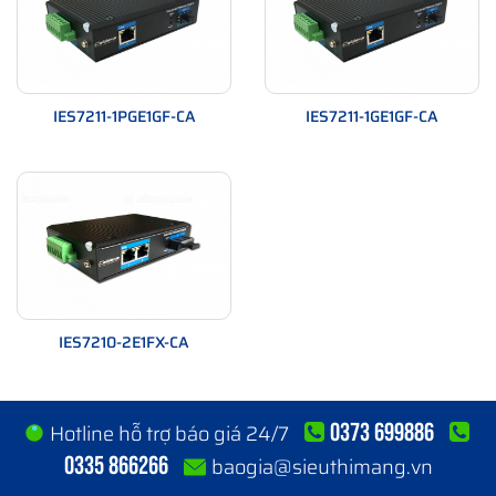
IES7211-1PGE1GF-CA
IES7211-1GE1GF-CA
IES7210-2E1FX-CA
0373 699886
Hotline hỗ trợ báo giá 24/7
0335 866266
baogia@sieuthimang.vn