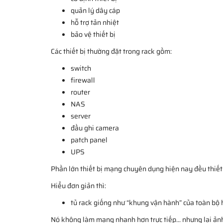
quản lý dây cáp
hỗ trợ tản nhiệt
bảo vệ thiết bị
Các thiết bị thường đặt trong rack gồm:
switch
firewall
router
NAS
server
đầu ghi camera
patch panel
UPS
Phần lớn thiết bị mạng chuyên dụng hiện nay đều thiết 
Hiểu đơn giản thì:
tủ rack giống như “khung vận hành” của toàn bộ
Nó không làm mạng nhanh hơn trực tiếp... nhưng lại ảnh