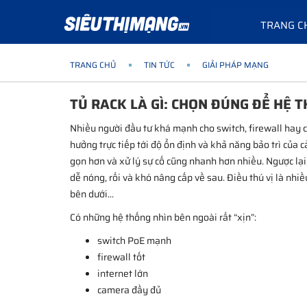
TRANG C
TRANG CHỦ
TIN TỨC
GIẢI PHÁP MẠNG
TỦ RACK LÀ GÌ: CHỌN ĐÚNG ĐỂ HỆ 
Nhiều người đầu tư khá mạnh cho switch, firewall hay ca
hưởng trực tiếp tới độ ổn định và khả năng bảo trì của c
gọn hơn và xử lý sự cố cũng nhanh hơn nhiều. Ngược lại,
dễ nóng, rối và khó nâng cấp về sau. Điều thú vị là nhiều
bên dưới...
Có những hệ thống nhìn bên ngoài rất “xịn”:
switch PoE mạnh
firewall tốt
internet lớn
camera đầy đủ