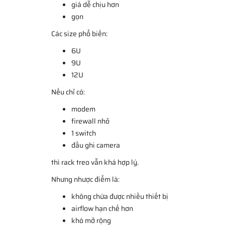
giá dễ chịu hơn
gọn
Các size phổ biến:
6U
9U
12U
Nếu chỉ có:
modem
firewall nhỏ
1 switch
đầu ghi camera
thì rack treo vẫn khá hợp lý.
Nhưng nhược điểm là:
không chứa được nhiều thiết bị
airflow hạn chế hơn
khó mở rộng