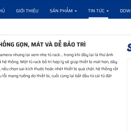
HỦ
GIỚI THIỆU
SẢN PHẨM
TIN TỨC
DOW
THỐNG GỌN, MÁT VÀ DỄ BẢO TRÌ
mera nhưng lại xem nhẹ tủ rack... trong khi đây lại là thứ ảnh
ả hệ thống. Một tủ rack bố trí hợp lý sẽ giúp thiết bị mát hơn, dây
 nếu chọn sai kích thước hoặc nhét thiết bị quá chật, hệ thống rất
 lỗi mạng tưởng do thiết bị, cuối cùng lại bắt đầu từ cái tủ đặt