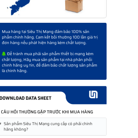
Mua hàng tại Siêu Thị Mạng đảm bảo 100% sản
phẩm chính hãng. Cam kết bồi thường 100 lần giá trị
đơn hàng nếu phát hiện hàng kém chất lượng.
Để tránh mua phải sản phẩm thiết bị mạng kém
chất lượng, Hãy mua sản phẩm tại nhà phân phối
chính hãng uy tín, để đảm bảo chất lượng sản phẩm
là chính hãng.
CÂU HỎI THƯỜNG GẶP TRƯỚC KHI MUA HÀNG
★
Sản phẩm Siêu Thị Mạng cung cấp có phải chính
hãng không?