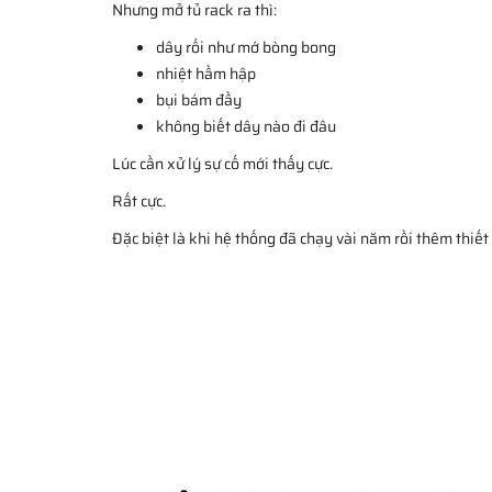
Nhưng mở tủ rack ra thì:
dây rối như mớ bòng bong
nhiệt hầm hập
bụi bám đầy
không biết dây nào đi đâu
Lúc cần xử lý sự cố mới thấy cực.
Rất cực.
Đặc biệt là khi hệ thống đã chạy vài năm rồi thêm thiết