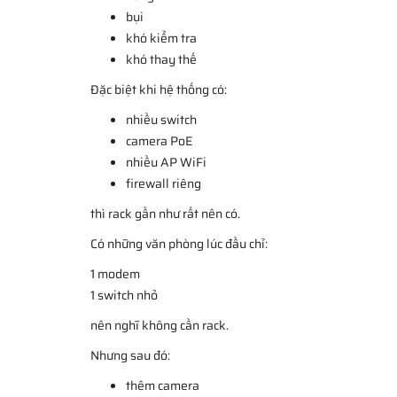
bụi
khó kiểm tra
khó thay thế
Đặc biệt khi hệ thống có:
nhiều switch
camera PoE
nhiều AP WiFi
firewall riêng
thì rack gần như rất nên có.
Có những văn phòng lúc đầu chỉ:
1 modem
1 switch nhỏ
nên nghĩ không cần rack.
Nhưng sau đó:
thêm camera