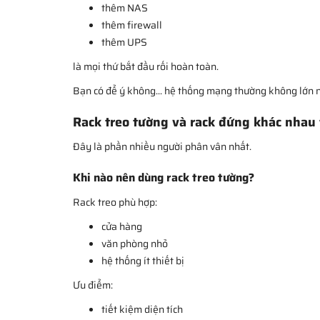
thêm NAS
thêm firewall
thêm UPS
là mọi thứ bắt đầu rối hoàn toàn.
Bạn có để ý không... hệ thống mạng thường không lớn n
Rack treo tường và rack đứng khác nhau
Đây là phần nhiều người phân vân nhất.
Khi nào nên dùng rack treo tường?
Rack treo phù hợp:
cửa hàng
văn phòng nhỏ
hệ thống ít thiết bị
Ưu điểm:
tiết kiệm diện tích