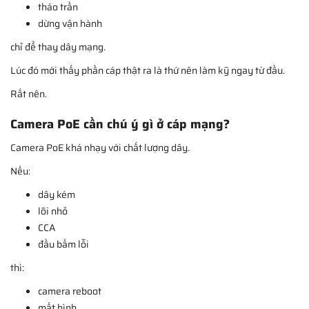
tháo trần
dừng vận hành
chỉ để thay dây mạng.
Lúc đó mới thấy phần cáp thật ra là thứ nên làm kỹ ngay từ đầu.
Rất nên.
Camera PoE cần chú ý gì ở cáp mạng?
Camera PoE khá nhạy với chất lượng dây.
Nếu:
dây kém
lõi nhỏ
CCA
đầu bấm lỗi
thì:
camera reboot
mất hình