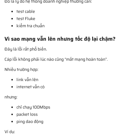
Đó là lý do hệ thống doanh nghiệp thường cần:
test cable
test Fluke
kiểm tra chuẩn
Vì sao mạng vẫn lên nhưng tốc độ lại chậm?
Đây là lỗi rất phổ biến.
Cáp lỗi không phải lúc nào cũng “mất mạng hoàn toàn”.
Nhiều trường hợp:
link vẫn lên
internet vẫn có
nhưng:
chỉ chạy 100Mbps
packet loss
ping dao động
Ví dụ: