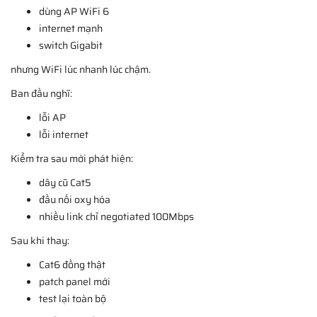
dùng AP WiFi 6
internet mạnh
switch Gigabit
nhưng WiFi lúc nhanh lúc chậm.
Ban đầu nghĩ:
lỗi AP
lỗi internet
Kiểm tra sau mới phát hiện:
dây cũ Cat5
đầu nối oxy hóa
nhiều link chỉ negotiated 100Mbps
Sau khi thay:
Cat6 đồng thật
patch panel mới
test lại toàn bộ