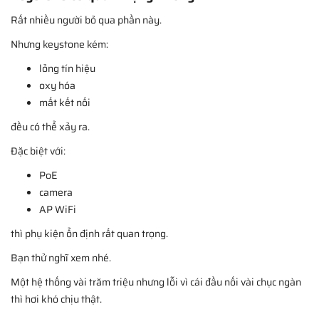
Rất nhiều người bỏ qua phần này.
Nhưng keystone kém:
lỏng tín hiệu
oxy hóa
mất kết nối
đều có thể xảy ra.
Đặc biệt với:
PoE
camera
AP WiFi
thì phụ kiện ổn định rất quan trọng.
Bạn thử nghĩ xem nhé.
Một hệ thống vài trăm triệu nhưng lỗi vì cái đầu nối vài chục ngàn
thì hơi khó chịu thật.