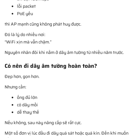
lỗi packet
PoE yếu
thì AP mạnh cũng không phát huy được.
Đó là lý do nhiều nơi:
“WiFi xịn mà vẫn chậm.”
Nguyên nhân đôi khi nằm ở dây âm tường từ nhiều năm trước.
Có nên đi dây âm tường hoàn toàn?
Đẹp hơn, gọn hơn.
Nhưng cần:
ống đủ lớn
có dây mồi
dễ thay thế
Nếu không, sau này nâng cấp sẽ rất cực.
Một số đơn vị lúc đầu đi dây quá sát hoặc quá kín. Đến khi muốn