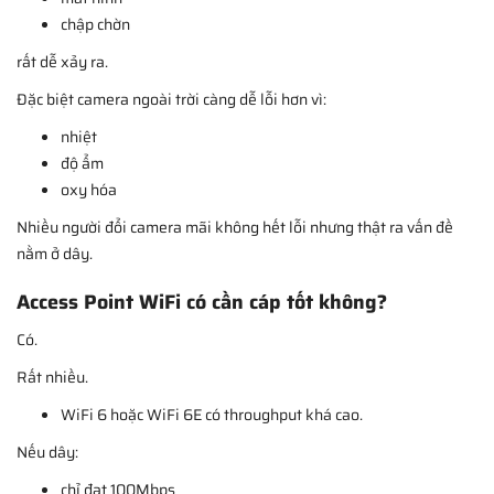
chập chờn
rất dễ xảy ra.
Đặc biệt camera ngoài trời càng dễ lỗi hơn vì:
nhiệt
độ ẩm
oxy hóa
Nhiều người đổi camera mãi không hết lỗi nhưng thật ra vấn đề
nằm ở dây.
Access Point WiFi có cần cáp tốt không?
Có.
Rất nhiều.
WiFi 6 hoặc WiFi 6E có throughput khá cao.
Nếu dây:
chỉ đạt 100Mbps