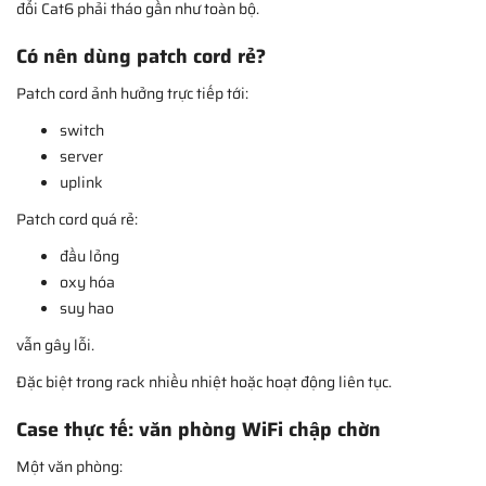
đổi Cat6 phải tháo gần như toàn bộ.
Có nên dùng patch cord rẻ?
Patch cord ảnh hưởng trực tiếp tới:
switch
server
uplink
Patch cord quá rẻ:
đầu lỏng
oxy hóa
suy hao
vẫn gây lỗi.
Đặc biệt trong rack nhiều nhiệt hoặc hoạt động liên tục.
Case thực tế: văn phòng WiFi chập chờn
Một văn phòng: