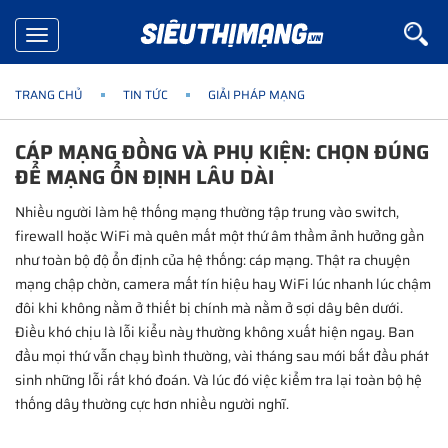
Toggle
navigation
TRANG CHỦ
TIN TỨC
GIẢI PHÁP MẠNG
CÁP MẠNG ĐỒNG VÀ PHỤ KIỆN: CHỌN ĐÚNG
ĐỂ MẠNG ỔN ĐỊNH LÂU DÀI
Nhiều người làm hệ thống mạng thường tập trung vào switch,
firewall hoặc WiFi mà quên mất một thứ âm thầm ảnh hưởng gần
như toàn bộ độ ổn định của hệ thống: cáp mạng. Thật ra chuyện
mạng chập chờn, camera mất tín hiệu hay WiFi lúc nhanh lúc chậm
đôi khi không nằm ở thiết bị chính mà nằm ở sợi dây bên dưới.
Điều khó chịu là lỗi kiểu này thường không xuất hiện ngay. Ban
đầu mọi thứ vẫn chạy bình thường, vài tháng sau mới bắt đầu phát
sinh những lỗi rất khó đoán. Và lúc đó việc kiểm tra lại toàn bộ hệ
thống dây thường cực hơn nhiều người nghĩ.