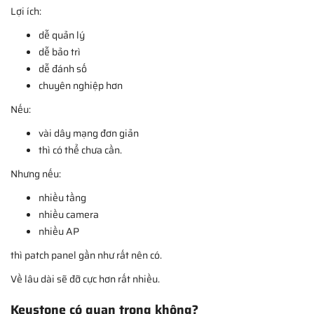
Lợi ích:
dễ quản lý
dễ bảo trì
dễ đánh số
chuyên nghiệp hơn
Nếu:
vài dây mạng đơn giản
thì có thể chưa cần.
Nhưng nếu:
nhiều tầng
nhiều camera
nhiều AP
thì patch panel gần như rất nên có.
Về lâu dài sẽ đỡ cực hơn rất nhiều.
Keystone có quan trọng không?