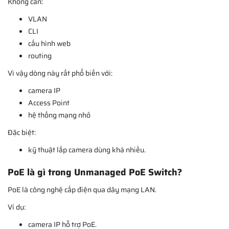
Không cần:
VLAN
CLI
cấu hình web
routing
Vì vậy dòng này rất phổ biến với:
camera IP
Access Point
hệ thống mạng nhỏ
Đặc biệt:
kỹ thuật lắp camera dùng khá nhiều.
PoE là gì trong Unmanaged PoE Switch?
PoE là công nghệ cấp điện qua dây mạng LAN.
Ví dụ:
camera IP hỗ trợ PoE.