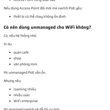
Nếu dùng Access Point đời mới mà switch PoE yếu:
thiết bị có thể chạy không ổn định.
Có nên dùng unmanaged cho WiFi không?
Có, nếu hệ thống nhỏ.
Ví dụ:
quán café
shop
văn phòng mini
thì unmanaged PoE vẫn ổn.
Nhưng nếu:
roaming nhiều
nhiều user
WiFi enterprise
thì managed switch sẽ dễ tối ưu hơn.