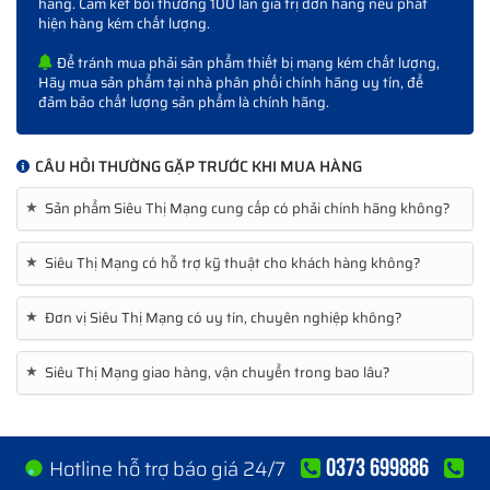
hãng. Cam kết bồi thường 100 lần giá trị đơn hàng nếu phát
hiện hàng kém chất lượng.
Để tránh mua phải sản phẩm thiết bị mạng kém chất lượng,
Hãy mua sản phẩm tại nhà phân phối chính hãng uy tín, để
đảm bảo chất lượng sản phẩm là chính hãng.
CÂU HỎI THƯỜNG GẶP TRƯỚC KHI MUA HÀNG
★
Sản phẩm Siêu Thị Mạng cung cấp có phải chính hãng không?
★
Siêu Thị Mạng có hỗ trợ kỹ thuật cho khách hàng không?
★
Đơn vị Siêu Thị Mạng có uy tín, chuyên nghiệp không?
★
Siêu Thị Mạng giao hàng, vận chuyển trong bao lâu?
0373 699886
Hotline hỗ trợ báo giá 24/7