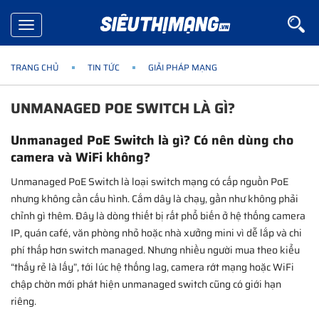
Toggle
navigation
TRANG CHỦ
TIN TỨC
GIẢI PHÁP MẠNG
UNMANAGED POE SWITCH LÀ GÌ?
Unmanaged PoE Switch là gì? Có nên dùng cho
camera và WiFi không?
Unmanaged PoE Switch là loại switch mạng có cấp nguồn PoE
nhưng không cần cấu hình. Cắm dây là chạy, gần như không phải
chỉnh gì thêm. Đây là dòng thiết bị rất phổ biến ở hệ thống camera
IP, quán café, văn phòng nhỏ hoặc nhà xưởng mini vì dễ lắp và chi
phí thấp hơn switch managed. Nhưng nhiều người mua theo kiểu
“thấy rẻ là lấy”, tới lúc hệ thống lag, camera rớt mạng hoặc WiFi
chập chờn mới phát hiện unmanaged switch cũng có giới hạn
riêng.