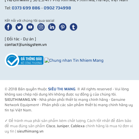
Tel:
0373 699 886
-
0902 734998
Kết nối với chúng tôi qua social
[ Đối tác - Dự án ]
contact@unisystem.vn
© 2018 Bản quyền thuộc
SIÊU THỊ MẠNG
. ® All rights reserved - Vui lòng
không sao chép nội dung khi không được sự đồng ý của chúng tôi.
SIEUTHIMANG.VN
- Nhà phân phối thiết bị mạng chính hãng - Genuine
Network Equipment - Phân phối các sản phẩm thiết bị mạng chính hãng uy
tín tại Việt Nam.
✓
Để tránh mua phải sản phẩm kém chất lượng. Cách tốt nhất để đảm bảo
để mua đúng sản phẩm
Cisco
,
Juniper
,
Cablexa
chính hãng là mua từ đơn vị
uy tín |
sieuthimang.vn