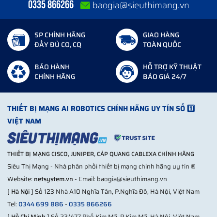
0335 866266
baogia@sieuthimang.vn
SP CHÍNH HÃNG
GIAO HÀNG
ĐẦY ĐỦ CO, CQ
TOÀN QUỐC
BẢO HÀNH
HỖ TRỢ KỸ THUẬT
CHÍNH HÃNG
BÁO GIÁ 24/7
THIẾT BỊ MẠNG AI ROBOTICS CHÍNH HÃNG UY TÍN SỐ 1️⃣
VIỆT NAM
THIẾT BỊ MẠNG CISCO, JUNIPER, CÁP QUANG CABLEXA CHÍNH HÃNG
Siêu Thị Mạng - Nhà phân phối thiết bị mạng chính hãng uy tín ®
Website:
netsystem.vn
- Email: baogia@sieuthimang.vn
[ Hà Nội ]
Số 123 Nhà A10 Nghĩa Tân, P.Nghĩa Đô, Hà Nội, Việt Nam
Tel:
0344 699 886
-
0335 866266
[ Hồ Chí Minh ]
Số 23/477 Phố Kim Mã, P.Kim Mã, Hà Nội, Việt Nam