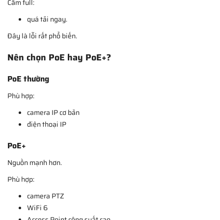
Cắm full:
quá tải ngay.
Đây là lỗi rất phổ biến.
Nên chọn PoE hay PoE+?
PoE thường
Phù hợp:
camera IP cơ bản
điện thoại IP
PoE+
Nguồn mạnh hơn.
Phù hợp:
camera PTZ
WiFi 6
Access Point công suất cao